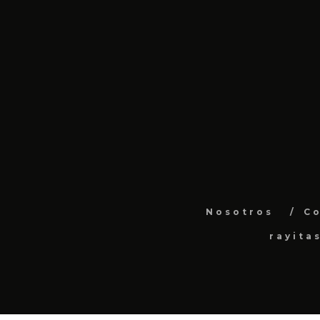
Nosotros
C
rayita