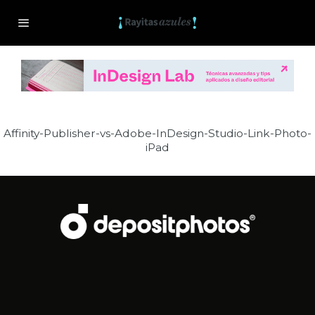
Affinity-Publisher-vs-Adobe-InDesign-Studio-Link-Photo-
iPad