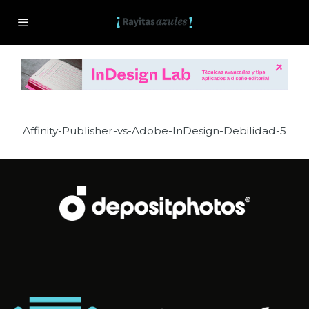
Affinity-Publisher-vs-Adobe-InDesign-Debilidad-5