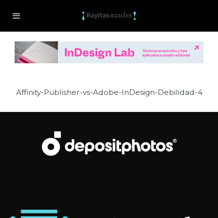
Affinity-Publisher-vs-Adobe-InDesign-Debilidad-4