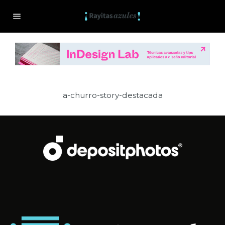
a-churro-story-destacada