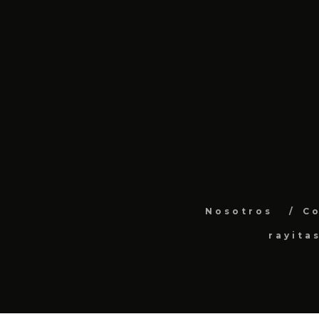
Nosotros
C
rayita