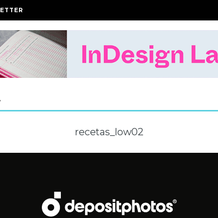
ETTER
A
recetas_low02