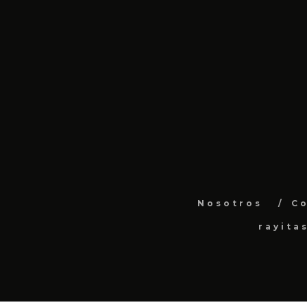
Nosotros
C
rayita