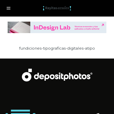
fundiciones-tipograficas-digitales-atipo