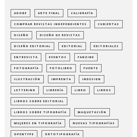
ADOBE
ARTE FINAL
CALIGRAFÍA
COMPRAR REVISTAS INDEPENDIENTES
CUBIERTAS
DISEÑO
DISEÑO DE REVISTAS
DISEÑO EDITORIAL
EDITORIAL
EDITORIALES
ENTREVISTA
EVENTOS
FANZINE
FOTOGRAFÍA
FOTOLIBRO
FUENTE
ILUSTRACIÓN
IMPRENTA
INDESIGN
LETTERING
LIBRERÍA
LIBRO
LIBROS
LIBROS SOBRE EDITORIAL
LIBROS SOBRE TIPOGRAFÍA
MAQUETACIÓN
MUJERES EN TIPOGRAFÍA
NUEVAS TIPOGRAFÍAS
OPENTYPE
ORTOTIPOGRAFÍA