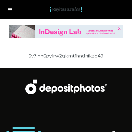
5v7inn6pylrw2qkmtfhndnikzb49