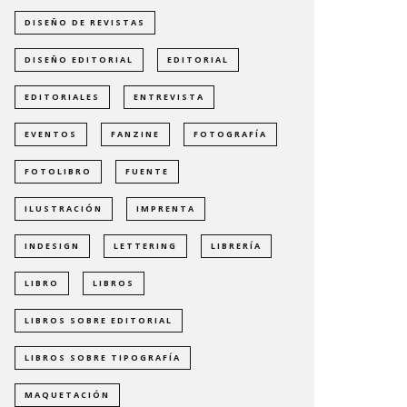
DISEÑO DE REVISTAS
DISEÑO EDITORIAL
EDITORIAL
EDITORIALES
ENTREVISTA
EVENTOS
FANZINE
FOTOGRAFÍA
FOTOLIBRO
FUENTE
ILUSTRACIÓN
IMPRENTA
INDESIGN
LETTERING
LIBRERÍA
LIBRO
LIBROS
LIBROS SOBRE EDITORIAL
LIBROS SOBRE TIPOGRAFÍA
MAQUETACIÓN