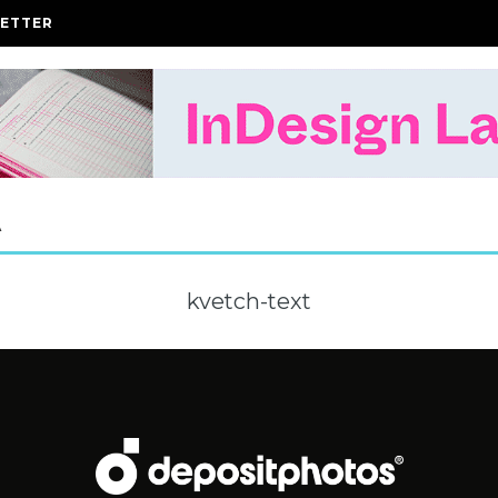
ETTER
A
kvetch-text