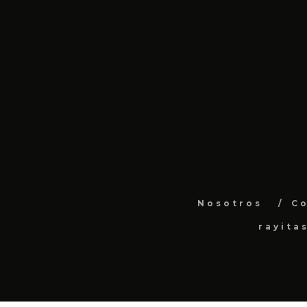
Nosotros
C
rayita