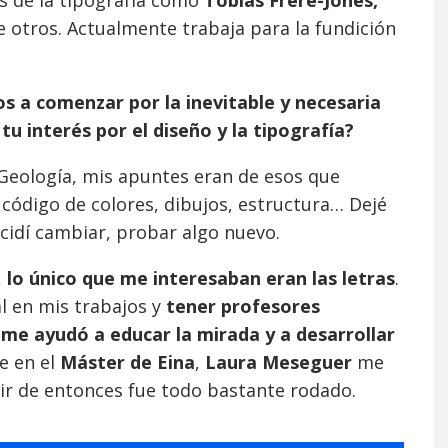
 de la tipografía como
Tobias Frere-Jones,
 otros. Actualmente trabaja para la fundición
os a comenzar por la inevitable y necesaria
tu interés por el diseño y la tipografía?
Geología, mis apuntes eran de esos que
ódigo de colores, dibujos, estructura… Dejé
idí cambiar, probar algo nuevo.
,
lo único que me interesaban eran las letras
.
l en mis trabajos y
tener profesores
 me ayudó a educar la mirada y a desarrollar
e en el
Máster de Eina
,
Laura Meseguer
me
tir de entonces fue todo bastante rodado.