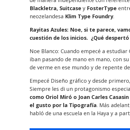
de manera independiente con referentes
Blackletra, Suitcase
y
FosterType
entre
neozelandesa
Klim Type Foundry
.
Rayitas Azules: Noe, si te parece, vam
cuestión de los inicios. ¿Qué despertó 
Noe Blanco: Cuando empecé a estudiar 
iban pasando de mano en mano, con su c
de verme en ese mundo y de repente dec
Empecé Diseño gráfico y desde primero
Siempre les di un protagonismo especia
como Oriol Miró o Joan Carles Casasin
el gusto por la Tipografía
. Más adelant
habló de una escuela en la Haya y a par