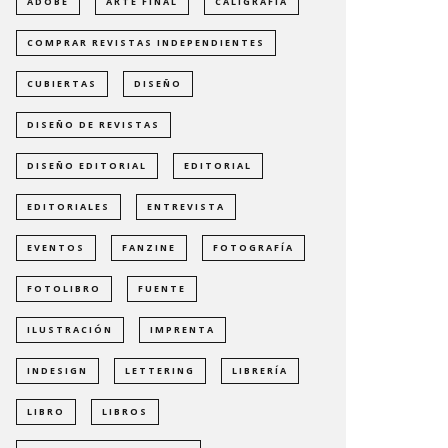
ADOBE
ARTE FINAL
CALIGRAFÍA
COMPRAR REVISTAS INDEPENDIENTES
CUBIERTAS
DISEÑO
DISEÑO DE REVISTAS
DISEÑO EDITORIAL
EDITORIAL
EDITORIALES
ENTREVISTA
EVENTOS
FANZINE
FOTOGRAFÍA
FOTOLIBRO
FUENTE
ILUSTRACIÓN
IMPRENTA
INDESIGN
LETTERING
LIBRERÍA
LIBRO
LIBROS