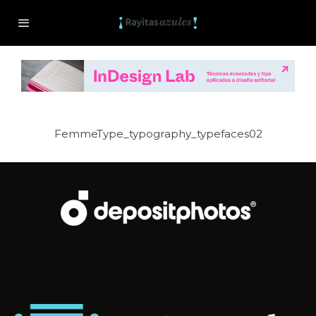
FemmeType_typography_typefaces02