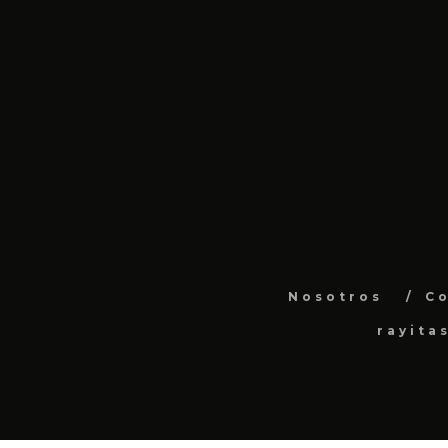
Nosotros
C
rayita