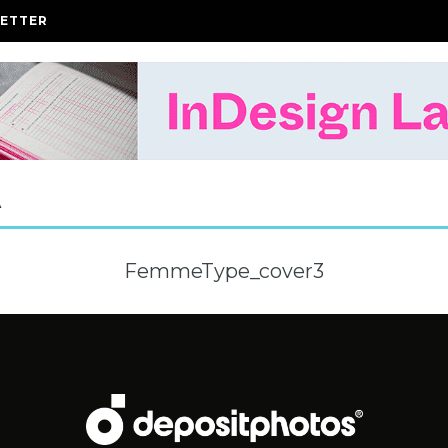
ETTER
A
FemmeType_cover3