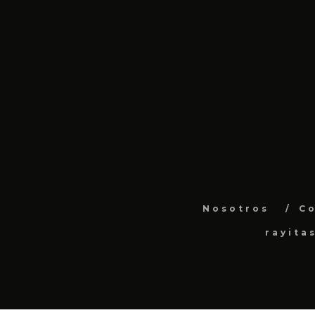
Nosotros
C
rayita