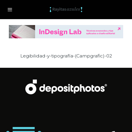
Legibilidad-y-tipografía-(Campgrafic)-02