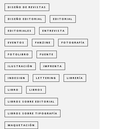
DISEÑO DE REVISTAS
DISEÑO EDITORIAL
EDITORIAL
EDITORIALES
ENTREVISTA
EVENTOS
FANZINE
FOTOGRAFÍA
FOTOLIBRO
FUENTE
ILUSTRACIÓN
IMPRENTA
INDESIGN
LETTERING
LIBRERÍA
LIBRO
LIBROS
LIBROS SOBRE EDITORIAL
LIBROS SOBRE TIPOGRAFÍA
MAQUETACIÓN