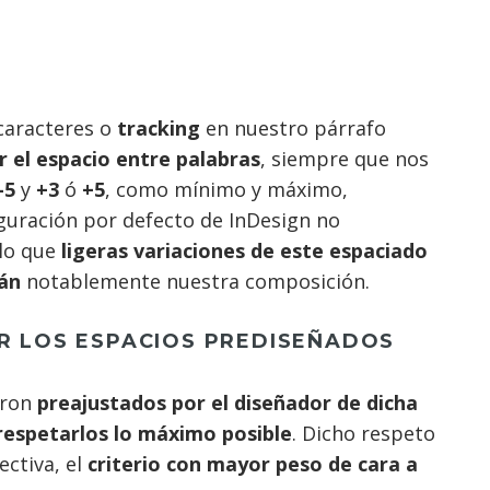
 caracteres o
tracking
en nuestro párrafo
 el espacio entre palabras
, siempre que nos
–5
y
+3
ó
+5
, como mínimo y máximo,
iguración por defecto de InDesign no
 lo que
ligeras variaciones de este espaciado
rán
notablemente nuestra composición.
AR LOS ESPACIOS PREDISEÑADOS
eron
preajustados por el diseñador de dicha
espetarlos lo máximo posible
. Dicho respeto
ctiva, el
criterio con mayor peso de cara a