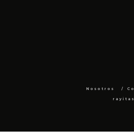
Nosotros
C
rayita